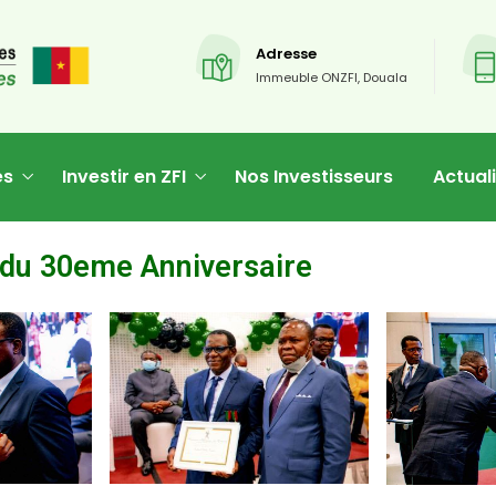
Adresse
Immeuble ONZFI, Douala
es
Investir en ZFI
Nos Investisseurs
Actual
n du 30eme Anniversaire