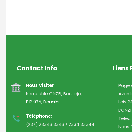
Contact Info
Liens
Nous Visiter
Page d’A
Immeuble ONZFI, Bonanjo;
Avantage
B.P 925, Douala
Lois Rég
L’ONZFI 
Téléphone:
Téléchar
(237) 23343 3343 / 2334 33344
Nous éc